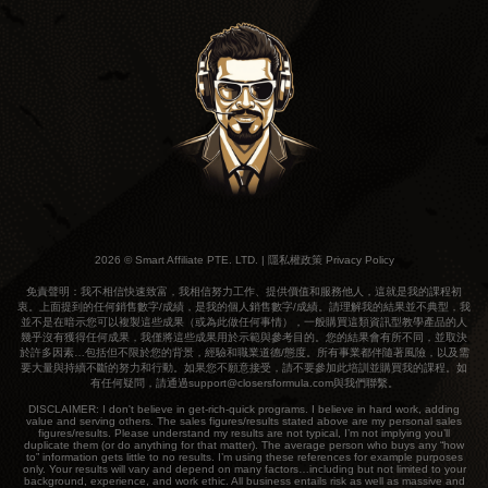
2026 © Smart Affiliate PTE. LTD. | 隱私權政策 Privacy Policy
免責聲明：我不相信快速致富，我相信努力工作、提供價值和服務他人，這就是我的課程初
衷。上面提到的任何銷售數字/成績，是我的個人銷售數字/成績。請理解我的結果並不典型，我
並不是在暗示您可以複製這些成果（或為此做任何事情），一般購買這類資訊型教學產品的人
幾乎沒有獲得任何成果，我僅將這些成果用於示範與參考目的。您的結果會有所不同，並取決
於許多因素…包括但不限於您的背景，經驗和職業道德/態度。所有事業都伴隨著風險，以及需
要大量與持續不斷的努力和行動。如果您不願意接受，請不要參加此培訓並購買我的課程。如
有任何疑問，請通過support@closersformula.com與我們聯繫。
DISCLAIMER: I don't believe in get-rich-quick programs. I believe in hard work, adding
value and serving others. The sales figures/results stated above are my personal sales
figures/results. Please understand my results are not typical, I’m not implying you’ll
duplicate them (or do anything for that matter). The average person who buys any “how
to” information gets little to no results. I’m using these references for example purposes
only. Your results will vary and depend on many factors…including but not limited to your
background, experience, and work ethic. All business entails risk as well as massive and